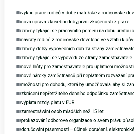
výkon práce rodičů v době mateřské a rodičovské dov
nová úprava zkušební doby,první zkušenosti z praxe
změny týkající se pracovního poměru na dobu určitou,c
návraty rodičů z rodičovské dovolené ve vztahu k pů
změny délky výpovědních dob za strany zaměstnavat
změny týkající se výpovědí ze strany zaměstnavatele
nové lhůty pro zaměstnavatele pro uplatnění možnost
nové nároky zaměstnanců při neplatném rozvázání p
možnosti pro dohodu, která by umožňovala, aby si z
zkrácení nepřetržitého denního odpočinku zaměstnan
výplata mzdy, platu v EUR
zaměstnávání osob mladších než 15 let
prokazování odborové organizace o svém právu působit
doručování písemností – účinek doručení, elektronic