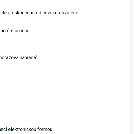
dítě po skončení rodičovské dovolené
měrů s cizinci
norázová náhrada“
nci elektronickou formou