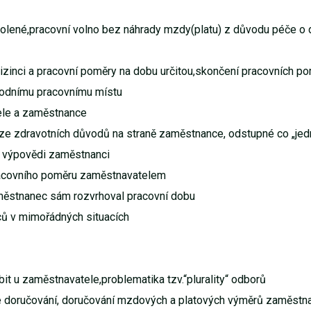
olené,pracovní volno bez náhrady mzdy(platu) z důvodu péče o 
izinci a pracovní poměry na dobu určitou,skončení pracovních po
vodnímu pracovnímu místu
ele a zaměstnance
 ze zdravotních důvodů na straně zaměstnance, odstupné co „jed
i výpovědi zaměstnanci
racovního poměru zaměstnavatelem
aměstnanec sám rozvrhoval pracovní dobu
ců v mimořádných situacích
 u zaměstnavatele,problematika tzv.“plurality“ odborů
ké doručování, doručování mzdových a platových výměrů zaměstna