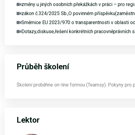
změny u jiných osobních překážkách v práci – pro regi
zákon č.324/2025 Sb.,O povinném příspěvku(zaměstnava
Směrnice EU 2023/970 o transparentnosti v oblasti od
Dotazy,diskuse,řešení konkrétních pracovněprávních si
Průběh školení
Školení proběhne on-line formou (Teamsy). Pokyny pro př
Lektor