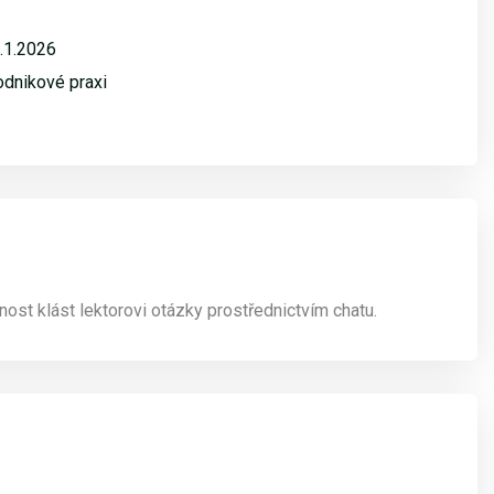
1.1.2026
odnikové praxi
st klást lektorovi otázky prostřednictvím chatu.